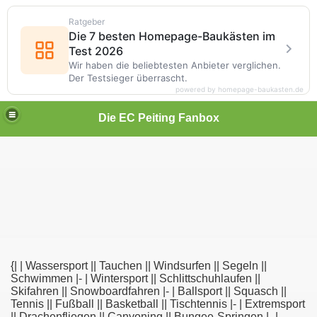
Ratgeber
Die 7 besten Homepage-Baukästen im
Test 2026
Wir haben die beliebtesten Anbieter verglichen.
Der Testsieger überrascht.
powered by homepage-baukasten.de
Die EC Peiting Fanbox
{| | Wassersport || Tauchen || Windsurfen || Segeln ||
Schwimmen |- | Wintersport || Schlittschuhlaufen ||
Skifahren || Snowboardfahren |- | Ballsport || Squasch ||
Tennis || Fußball || Basketball || Tischtennis |- | Extremsport
|| Drachenfliegen || Canyoning || Bungee-Springen |- |